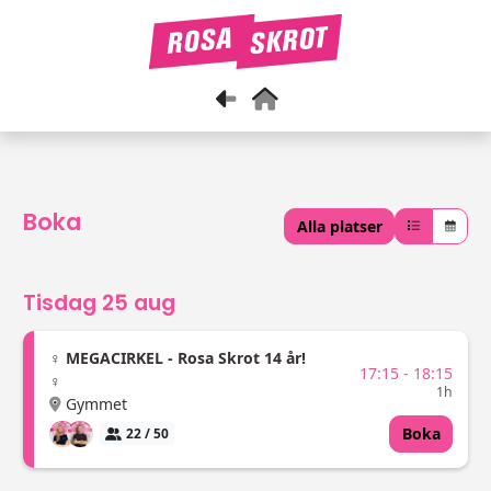
Gå tillbaka
Gå till startsidan
Boka
Alla platser
Tisdag 25 aug
♀ MEGACIRKEL - Rosa Skrot 14 år!
17:15 - 18:15
♀
1h
Gymmet
Boka
22 / 50